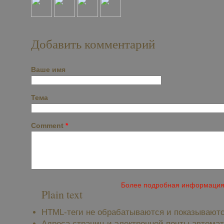
Добавить комментарий
Ваше имя
Тема
Comment
*
Более подробная информация 
Plain text
HTML-теги не обрабатываются и показываютс
Адреса страниц и электронной почты автома