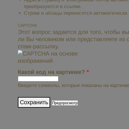
преобразуются в ссылки.
Строки и абзацы переносятся автоматически.
CAPTCHA
Этот вопрос задается для того, чтобы в
ли Вы человеком или представляете из 
спам-рассылку.
Какой код на картинке?
*
Введите символы, которые показаны на картинке