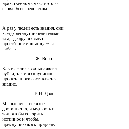
нравственном смысле этого
слова. Быть человеком.
А раз у людей есть знания, они
всегда выйдут победителями
там, где других ждут
прозябание и неминуемая
гибель.
Ж. Верн
Как из копеек составляются
рубли, так и из крупинок
прочитанного составляется
знание.
В.И. Даль
Мышление – великое
достоинство, и мудрость в
том, чтобы говорить
истинное и чтобы,
прислушиваясь к природе,