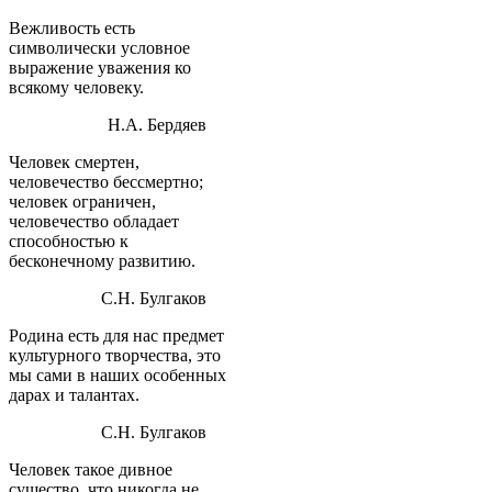
Вежливость есть
символически условное
выражение уважения ко
всякому человеку.
Н.А. Бердяев
Человек смертен,
человечество бессмертно;
человек ограничен,
человечество обладает
способностью к
бесконечному развитию.
С.Н. Булгаков
Родина есть для нас предмет
культурного творчества, это
мы сами в наших особенных
дарах и талантах.
С.Н. Булгаков
Человек такое дивное
существо, что никогда не