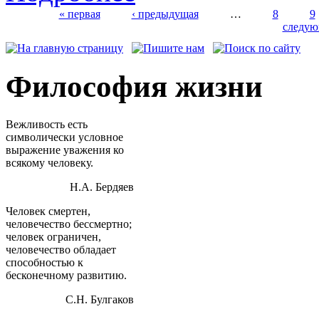
« первая
‹ предыдущая
…
8
9
следую
Страницы
Философия жизни
Вежливость есть
символически условное
выражение уважения ко
всякому человеку.
Н.А. Бердяев
Человек смертен,
человечество бессмертно;
человек ограничен,
человечество обладает
способностью к
бесконечному развитию.
С.Н. Булгаков